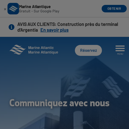
Marine Atlantique
×
OBTENIR
Gratuit - Sur Google Play
Aller
AVIS AUX CLIENTS
: Construction près du terminal
au
d'Argentia
En savoir plus
contenu
principal
Réservez
MENU
Communiquez avec nous