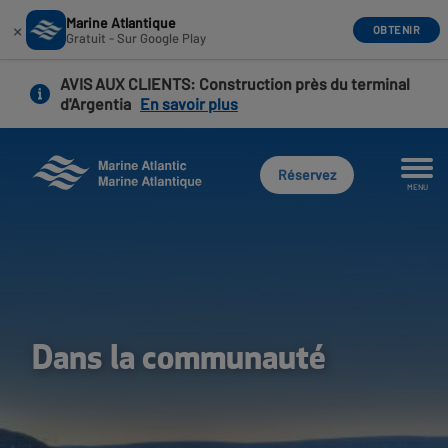
Marine Atlantique
×
OBTENIR
Gratuit - Sur Google Play
Aller
AVIS AUX CLIENTS
: Construction près du terminal
au
d'Argentia
En savoir plus
contenu
principal
Réservez
MENU
Dans la communauté