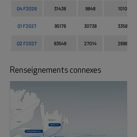
Q4 F2026
31438
9848
1010
Q1 F2027
95176
30738
3358
Q2 F2027
93548
27014
2698
Renseignements connexes