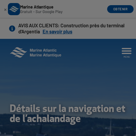
Marine Atlantique
×
OBTENIR
Gratuit - Sur Google Play
Aller
AVIS AUX CLIENTS
: Construction près du terminal
au
d'Argentia
En savoir plus
contenu
principal
MENU
Détails sur la navigation et
de l’achalandage