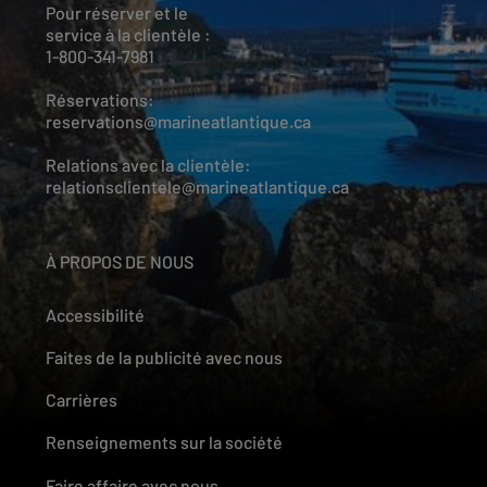
Pour réserver et le
service à la clientèle :
1-800-341-7981
Réservations:
reservations@marineatlantique.ca
Relations avec la clientèle:
relationsclientele@marineatlantique.ca
À PROPOS DE NOUS
Accessibilité
Faites de la publicité avec nous
Carrières
Renseignements sur la société
Faire affaire avec nous