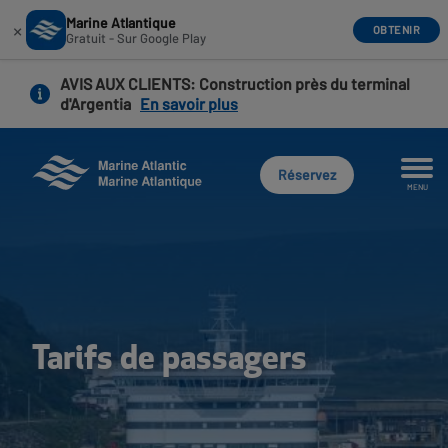
Marine Atlantique
×
OBTENIR
Gratuit - Sur Google Play
Aller
AVIS AUX CLIENTS
: Construction près du terminal
au
d'Argentia
En savoir plus
contenu
principal
Réservez
MENU
Tarifs de passagers