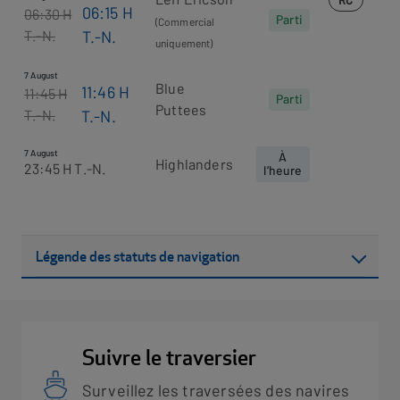
06:15
H
06:30
H
Parti
(Commercial
T.-N.
T.-N.
uniquement)
7 August
Blue
11:46
H
11:45
H
Parti
Puttees
T.-N.
T.-N.
7 August
À
Highlanders
23:45
H T.-N.
l’heure
Légende des statuts de navigation
Suivre le traversier
Surveillez les traversées des navires