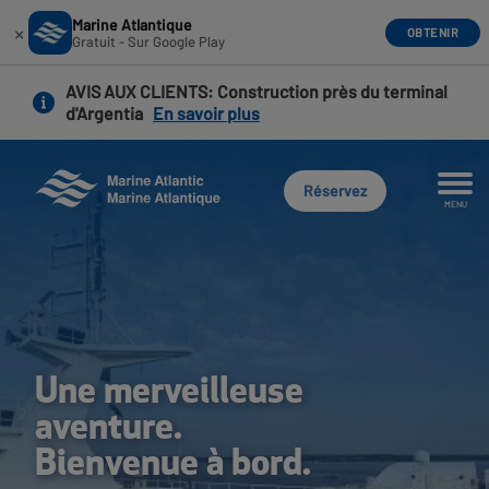
Marine Atlantique
×
OBTENIR
Gratuit - Sur Google Play
Aller
AVIS AUX CLIENTS
: Construction près du terminal
au
d'Argentia
En savoir plus
contenu
principal
Réservez
MENU
Une merveilleuse
aventure.
Bienvenue à bord.