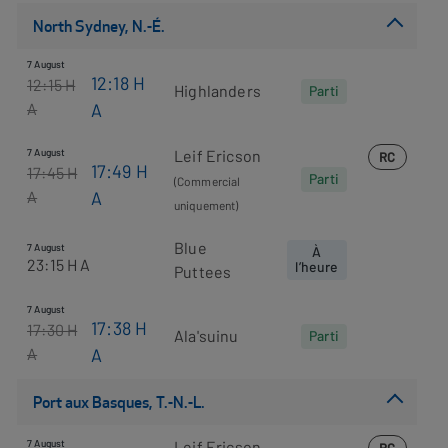
Current
North Sydney, N.-É.
Departures
7 August
12:18
H
12:15
H
Highlanders
Parti
A
A
7 August
Leif Ericson
RC
17:49
H
17:45
H
Parti
(Commercial
A
A
uniquement)
Blue
7 August
À
23:15
H A
l’heure
Puttees
7 August
17:38
H
17:30
H
Ala'suinu
Parti
A
A
Port aux Basques, T.-N.-L.
7 August
Leif Ericson
RC