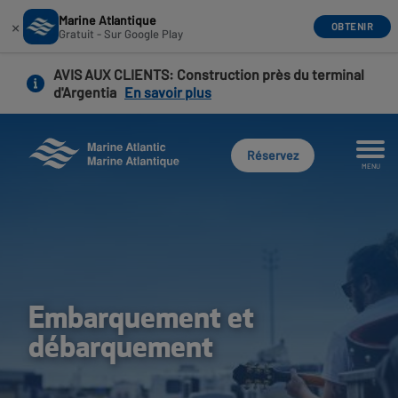
Marine Atlantique
×
OBTENIR
Gratuit - Sur Google Play
Aller
AVIS AUX CLIENTS
: Construction près du terminal
au
d'Argentia
En savoir plus
contenu
principal
Réservez
MENU
Embarquement et
débarquement