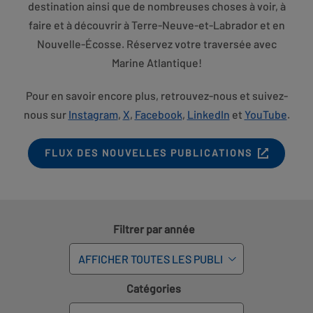
destination ainsi que de nombreuses choses à voir, à
faire et à découvrir à Terre-Neuve-et-Labrador et en
Nouvelle-Écosse. Réservez votre traversée avec
Marine Atlantique!
Pour en savoir encore plus, retrouvez-nous et suivez-
nous sur
Instagram
,
X
,
Facebook
,
LinkedIn
et
YouTube
.
OPENS
FLUX DES NOUVELLES PUBLICATIONS
IN
NEW
TAB
Filtrer par année
Catégories