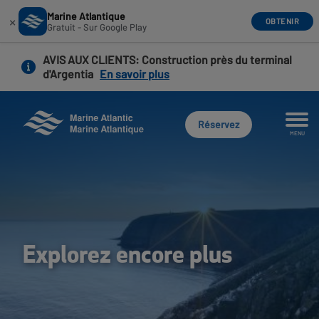
Marine Atlantique
×
OBTENIR
Gratuit - Sur Google Play
Aller
AVIS AUX CLIENTS
: Construction près du terminal
au
d'Argentia
En savoir plus
contenu
principal
Réservez
MENU
Explorez encore plus