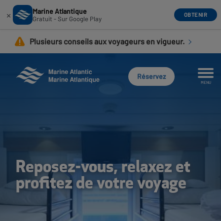
Marine Atlantique
×
OBTENIR
Gratuit - Sur Google Play
Aller
Plusieurs conseils aux voyageurs en vigueur.
au
contenu
principal
Réservez
MENU
Reposez-vous, relaxez et
profitez de votre voyage