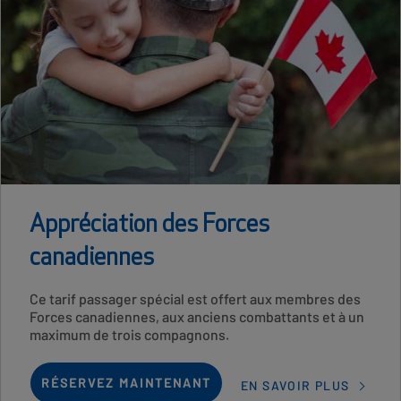
Appréciation des Forces
canadiennes
Card
Ce tarif passager spécial est offert aux membres des
Description
Forces canadiennes, aux anciens combattants et à un
maximum de trois compagnons.
RÉSERVEZ MAINTENANT
EN SAVOIR PLUS