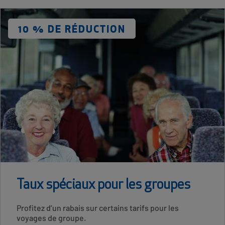
Card
Image
DISCOUNT
10 % DE RÉDUCTION
LABEL
Taux spéciaux pour les groupes
Card
Profitez d’un rabais sur certains tarifs pour les
Description
voyages de groupe.