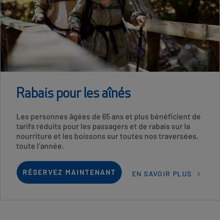
Rabais pour les aînés
Card
Les personnes âgées de 65 ans et plus bénéficient de
Description
tarifs réduits pour les passagers et de rabais sur la
nourriture et les boissons sur toutes nos traversées,
toute l’année.
RÉSERVEZ MAINTENANT
EN SAVOIR PLUS