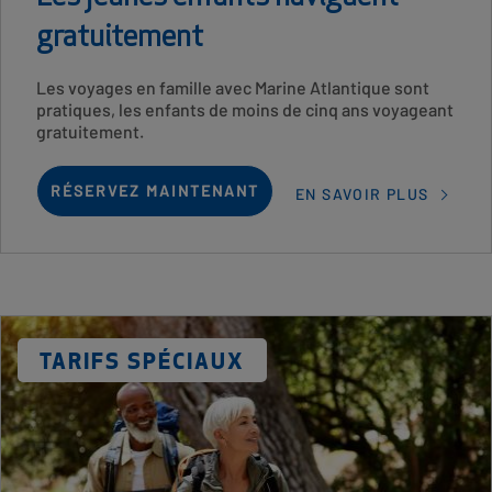
gratuitement
Card
Les voyages en famille avec Marine Atlantique sont
Description
pratiques, les enfants de moins de cinq ans voyageant
gratuitement.
RÉSERVEZ MAINTENANT
EN SAVOIR PLUS
Card
Image
DISCOUNT
TARIFS SPÉCIAUX
LABEL