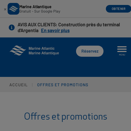
Marine Atlantique
×
OBTENIR
Gratuit - Sur Google Play
Aller
AVIS AUX CLIENTS
: Construction près du terminal
au
d'Argentia
En savoir plus
contenu
principal
Réservez
MENU
ACCUEIL
OFFRES ET PROMOTIONS
Offres et promotions