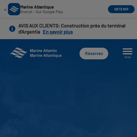
Marine Atlantique
×
OBTENIR
Gratuit - Sur Google Play
Aller
AVIS AUX CLIENTS
: Construction près du terminal
au
d'Argentia
En savoir plus
contenu
principal
Réservez
MENU