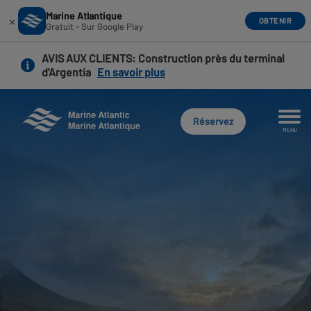
Marine Atlantique
×
OBTENIR
Gratuit - Sur Google Play
Aller
AVIS AUX CLIENTS
: Construction près du terminal
au
d'Argentia
En savoir plus
contenu
principal
Réservez
MENU