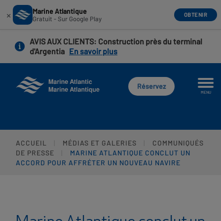
Marine Atlantique
×
OBTENIR
Gratuit - Sur Google Play
Aller
AVIS AUX CLIENTS
: Construction près du terminal
au
d'Argentia
En savoir plus
contenu
principal
Réservez
MENU
ACCUEIL
MÉDIAS ET GALERIES
COMMUNIQUÉS
DE PRESSE
MARINE ATLANTIQUE CONCLUT UN
ACCORD POUR AFFRÉTER UN NOUVEAU NAVIRE