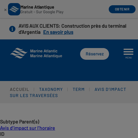
Marine Atlantique
×
OBTENIR
Gratuit - Sur Google Play
Aller
AVIS AUX CLIENTS
: Construction près du terminal
au
d'Argentia
En savoir plus
contenu
principal
Réservez
MENU
ACCUEIL
TAXONOMY
TERM
AVIS D’IMPACT
SUR LES TRAVERSÉES
Subtype Parent(s)
Avis d’impact sur l’horaire
ID