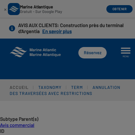
Marine Atlantique
×
OBTENIR
Gratuit - Sur Google Play
Aller
AVIS AUX CLIENTS
: Construction près du terminal
au
d'Argentia
En savoir plus
contenu
principal
Réservez
MENU
ACCUEIL
TAXONOMY
TERM
ANNULATION
DES TRAVERSÉES AVEC RESTRICTIONS
Subtype Parent(s)
Avis commercial
ID