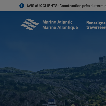
Aller
AVIS AUX CLIENTS
: Construction près du termi
au
contenu
principal
Renseigne
traversées