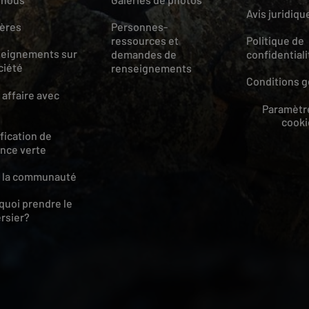
Avis juridiqu
ières
Personnes-
ressources et
Politique de
eignements sur
demandes de
confidentiali
ciété
renseignements
Conditions g
 affaire avec
Paramètr
cooki
fication de
iance verte
 la communauté
quoi prendre le
ersier?