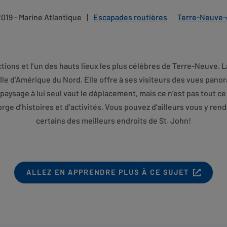
 2019 - Marine Atlantique
|
Escapades routières
Terre-Neuve-
actions et l’un des hauts lieux les plus célèbres de Terre-Neuve. La
e ville d’Amérique du Nord. Elle offre à ses visiteurs des vues pa
Le paysage à lui seul vaut le déplacement, mais ce n’est pas tout ce
gorge d’histoires et d’activités. Vous pouvez d’ailleurs vous y ren
certains des meilleurs endroits de St. John!
OPENS
ALLEZ EN APPRENDRE PLUS À CE SUJET
IN
NEW
TAB