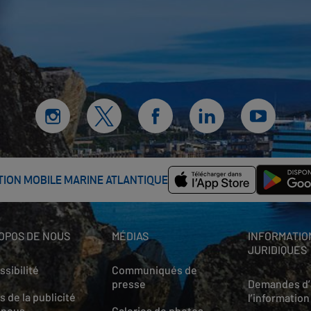
ATION MOBILE MARINE ATLANTIQUE
OPOS DE NOUS
MÉDIAS
INFORMATIO
JURIDIQUES
sibilité
Communiqués de
presse
Demandes d’
s de la publicité
l’information
 nous
Galeries de photos