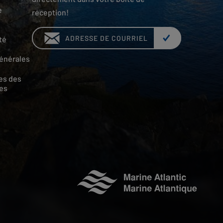
e
réception!
Email:
té
énérales
es des
es