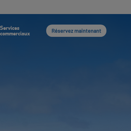
vec Nous
Connexion
English
Recherche
Services
Réservez maintenant
commerciaux