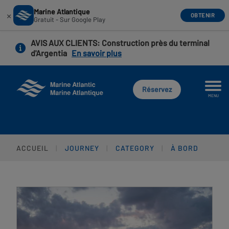
Marine Atlantique
×
OBTENIR
Gratuit - Sur Google Play
Aller
AVIS AUX CLIENTS
: Construction près du terminal
au
d'Argentia
En savoir plus
contenu
principal
Réservez
MENU
ACCUEIL
JOURNEY
CATEGORY
À BORD