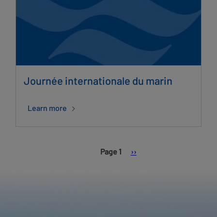
Journée internationale du marin
Learn more
Pagination
Page
Page 1
››
suivante