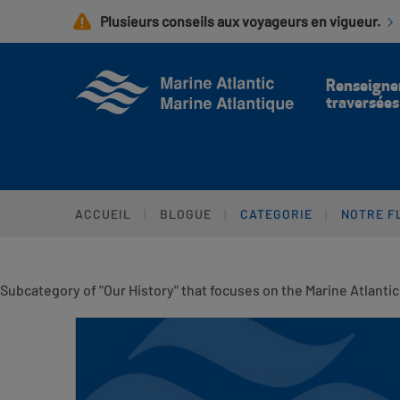
Aller
Plusieurs conseils aux voyageurs en vigueur.
au
contenu
principal
Renseigne
traversées
ACCUEIL
BLOGUE
CATEGORIE
NOTRE F
Subcategory of "Our History" that focuses on the Marine Atlantic 