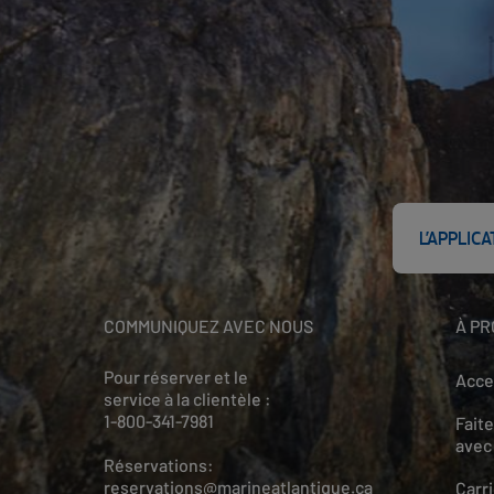
L’APPLIC
COMMUNIQUEZ AVEC NOUS
À PR
Pour réserver et le
Acces
service à la clientèle :
1-800-341-7981
Faite
avec
Réservations:
reservations@marineatlantique.ca
Carr