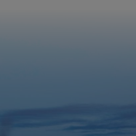
précédente
suivante