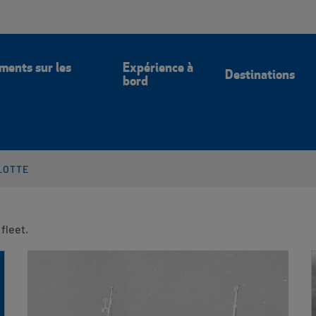
Blogue
Offres
Communiquez A
ments sur les
Expérience à
Destinations
bord
LOTTE
fleet.