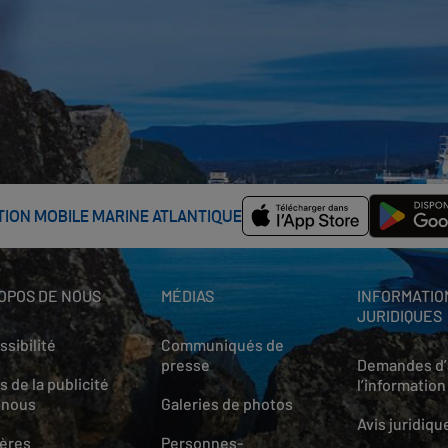
ATION MOBILE MARINE ATLANTIQUE
OPOS DE NOUS
MÉDIAS
INFORMATIO
JURIDIQUES
sibilité
Communiqués de
presse
Demandes d’
s de la publicité
l’information
 nous
Galeries de photos
Avis juridiqu
ières
Personnes-