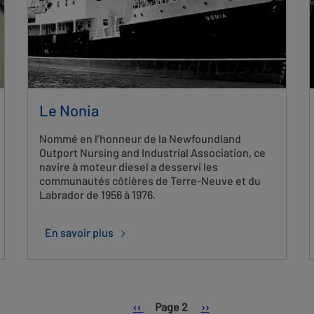
Le Nonia
Nommé en l’honneur de la Newfoundland
Outport Nursing and Industrial Association, ce
navire à moteur diesel a desservi les
communautés côtières de Terre-Neuve et du
Labrador de 1956 à 1976.
En savoir plus
Pagination
Page
Page
‹‹
Page 2
››