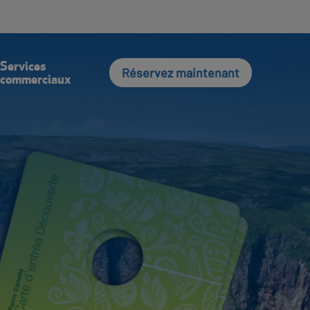
vec Nous
Connexion
English
Recherche
Services
Réservez maintenant
commerciaux