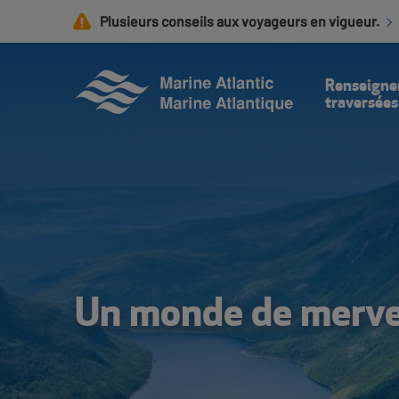
Aller
Plusieurs conseils aux voyageurs en vigueur.
au
contenu
principal
Renseigne
traversées
Un monde de merve