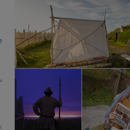
e
u
i