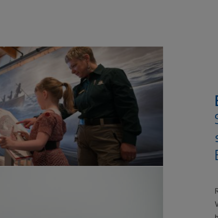
R
V
b