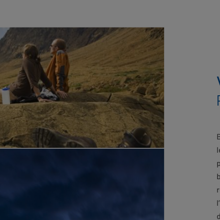
TAB
l
p
b
r
l
d