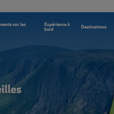
Blogue
Offres
Communiquez A
ments sur les
Expérience à
Destinations
bord
illes