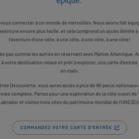
épique.
 vous connecter à un monde de merveilles. Nous avons fait équ
enture encore plus facile, et cela comprend un accès illimité à l'
l'aventure d’une côte, à une côte, à une côte, à une côte!
ée pas comme les autres en réservant avec Marine Atlantique.
à votre destination relaxé et prêt à explorer, une carte d’entr
en main.
trée Découverte, vous aurez accès à plus de 80 parcs nationaux e
née complète. Partez pour une exploration de la côte ouest de
Labrador et visitez trois sites du patrimoine mondial de l'UNESCO
OPENS
COMMANDEZ VOTRE CARTE D’ENTRÉE
IN
NEW